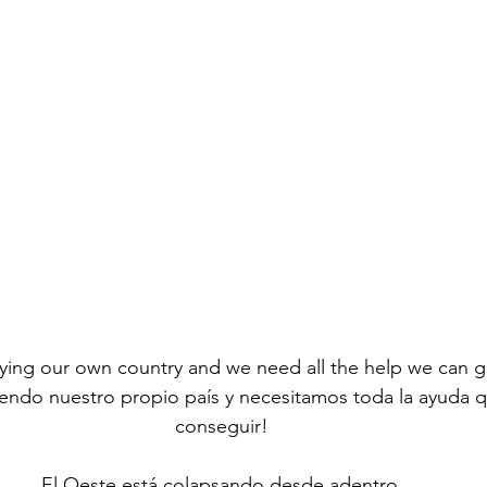
ying our own country and we need all the help we can g
endo nuestro propio país y necesitamos toda la ayuda
conseguir!
El Oeste está colapsando desde adentro.