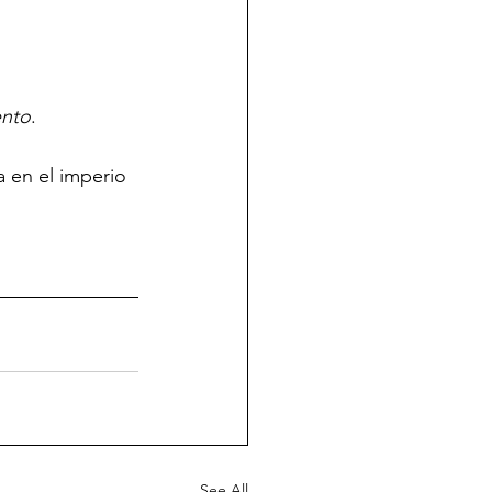
ento
.
a en el imperio 
See All