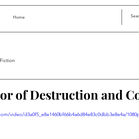
Home
Fiction
or of Destruction and Co
ic.com/video/d3a0f5_e8e1460bf66b4a6d84e83c0dbb3e8e4a/1080