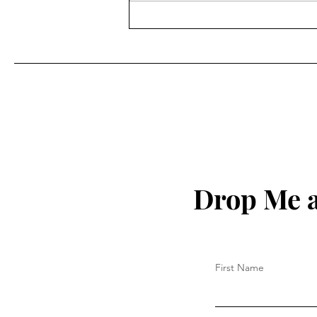
Getting Above Your Highest
Altitude
Drop Me a
First Name